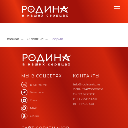
Главная
→
О родине
→
Теория
МЫ В СОЦСЕТЯХ
КОНТАКТЫ
info@rodinanko.ru
В Контакте
ОГРН 1247700608616
Телеграм
ОКПО 62161038
ИНН 7751328990
Дзен
КПП 775101001
MAX
OK.RU