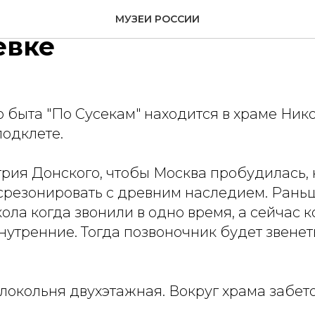
усского быта «По Сусе
МУЗЕИ РОССИИ
евке
 быта "По Сусекам" находится в храме Ник
подклете.
трия Донского, чтобы Москва пробудилась,
 срезонировать с древним наследием. Рань
ола когда звонили в одно время, а сейчас 
утренние. Тогда позвоночник будет звенеть
локольня двухэтажная. Вокруг храма забет