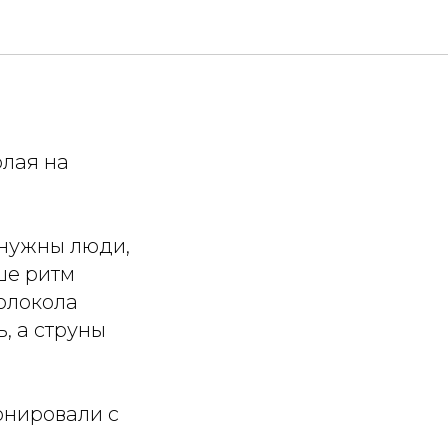
кам» в
олая на
 нужны люди,
ше ритм
колокола
, а струны
онировали с