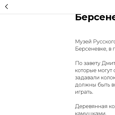
Музей Р
Берсен
Музей Русского
Берсеневке, в 
По завету Дми
которые могут
задавали колок
должны быть вн
играть.
Деревянная ко
камушками.