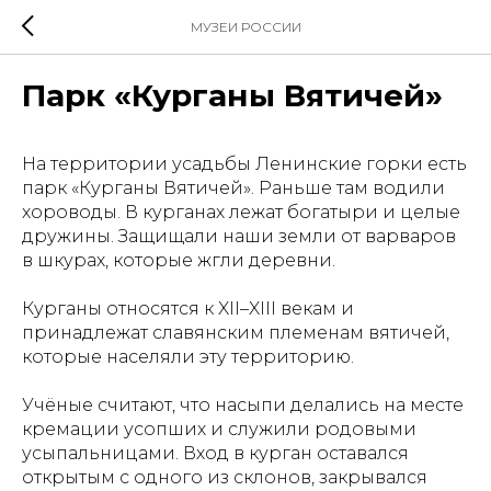
МУЗЕИ РОССИИ
Парк «Курганы Вятичей»
На территории усадьбы Ленинские горки есть
парк «Курганы Вятичей». Раньше там водили
хороводы. В курганах лежат богатыри и целые
дружины. Защищали наши земли от варваров
в шкурах, которые жгли деревни.
Курганы относятся к XII–XIII векам и
принадлежат славянским племенам вятичей,
которые населяли эту территорию.
Учёные считают, что насыпи делались на месте
кремации усопших и служили родовыми
усыпальницами. Вход в курган оставался
открытым с одного из склонов, закрывался