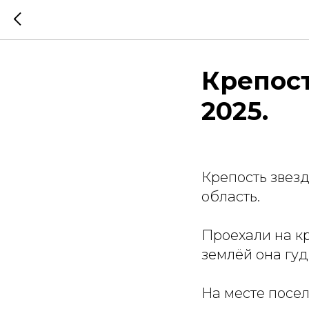
Крепост
2025.
Крепость звезд
область.
Проехали на к
землёй она гуд
На месте посел