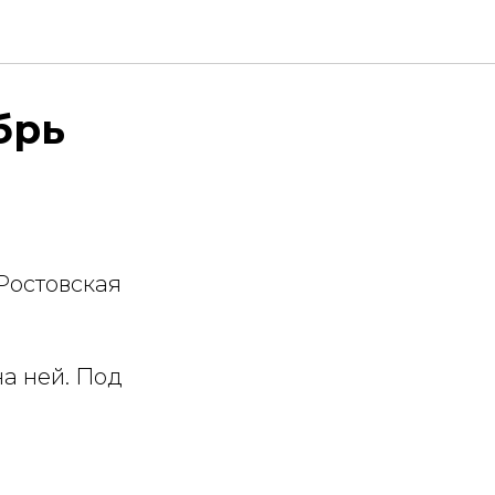
брь
 Ростовская
а ней. Под