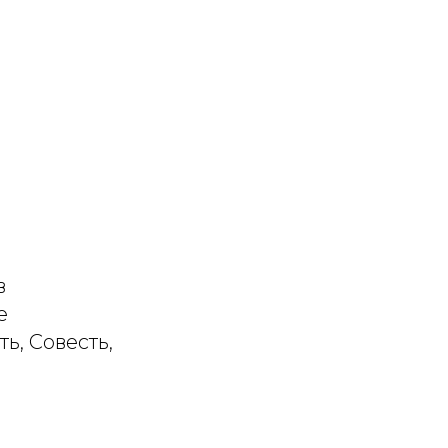
в
е
ь, Совесть,