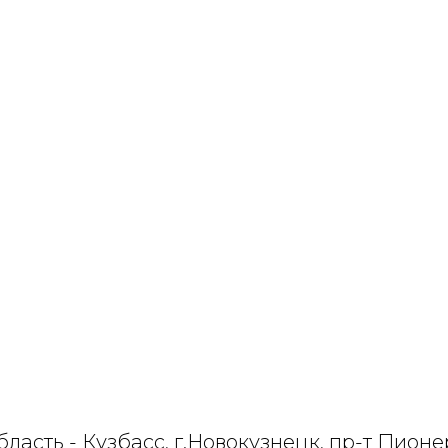
ласть - Кузбасс, г.Новокузнецк, пр-т Пионе